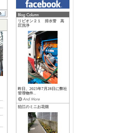
リビオン２１ 排水管 高
圧洗浄
昨日、2023年7月28日に弊社
管理物件...
狛江のミニお花畑