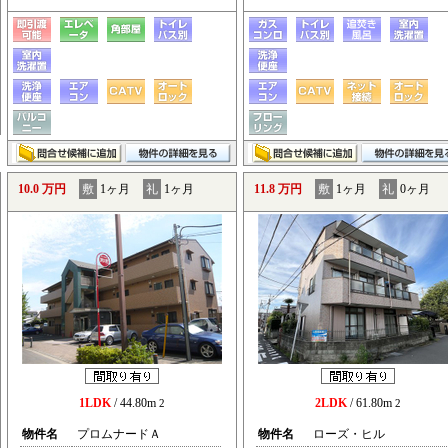
10.0 万円
敷
1ヶ月
礼
1ヶ月
11.8 万円
敷
1ヶ月
礼
0ヶ月
1LDK
/ 44.80m
2LDK
/ 61.80m
2
2
物件名
プロムナードＡ
物件名
ローズ・ヒル