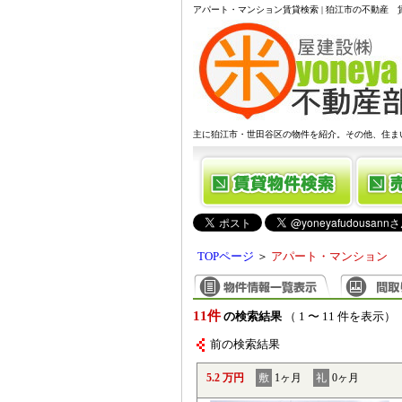
アパート・マンション賃貸検索 | 狛江市の不動産
主に狛江市・世田谷区の物件を紹介。その他、住ま
TOPページ
＞
アパート・マンション
11件
の検索結果
（ 1 〜 11 件を表示）
前の検索結果
5.2 万円
敷
1ヶ月
礼
0ヶ月