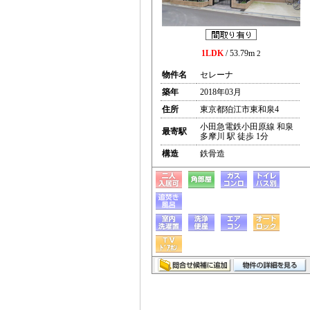
1LDK
/ 53.79m
2
物件名
セレーナ
築年
2018年03月
住所
東京都狛江市東和泉4
小田急電鉄小田原線 和泉
最寄駅
多摩川 駅 徒歩 1分
構造
鉄骨造