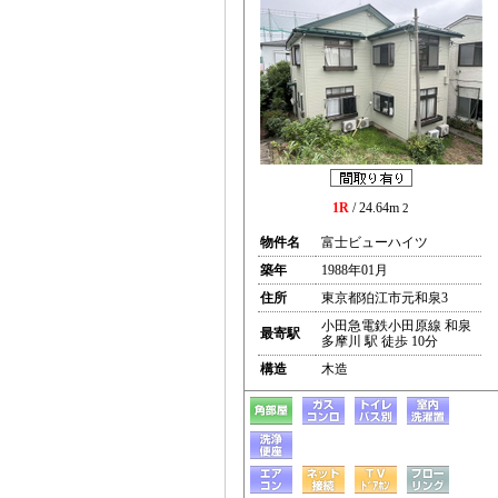
1R
/ 24.64m
2
物件名
富士ビューハイツ
築年
1988年01月
住所
東京都狛江市元和泉3
小田急電鉄小田原線 和泉
最寄駅
多摩川 駅 徒歩 10分
構造
木造