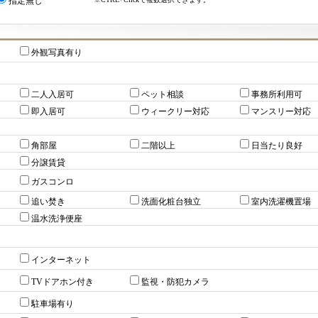
指定無し
外観写真有り
二人入居可
ペット相談
事務所利用可
即入居可
ウィークリー対応
マンスリー対応
角部屋
二階以上
日当たり良好
分譲賃貸
ガスコンロ
追い焚き
洗面化粧台独立
室内洗濯機置場
温水洗浄便座
インターネット
TVドアホン付き
監視・防犯カメラ
駐車場有り