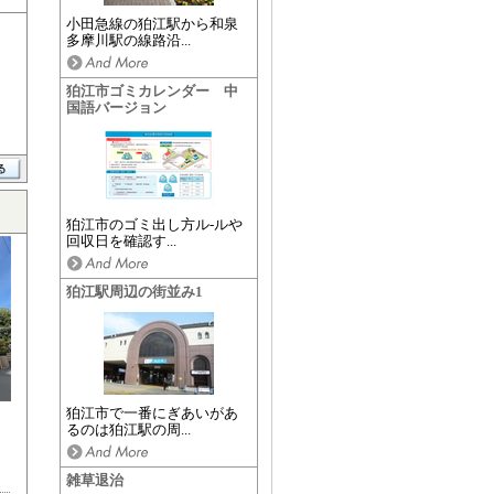
小田急線の狛江駅から和泉
多摩川駅の線路沿...
狛江市ゴミカレンダー 中
国語バージョン
狛江市のゴミ出し方ル-ルや
回収日を確認す...
狛江駅周辺の街並み1
狛江市で一番にぎあいがあ
るのは狛江駅の周...
雑草退治