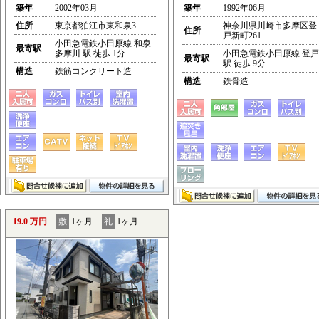
築年
2002年03月
築年
1992年06月
住所
東京都狛江市東和泉3
神奈川県川崎市多摩区登
住所
戸新町261
小田急電鉄小田原線 和泉
最寄駅
多摩川 駅 徒歩 1分
小田急電鉄小田原線 登戸
最寄駅
駅 徒歩 9分
構造
鉄筋コンクリート造
構造
鉄骨造
19.0 万円
敷
1ヶ月
礼
1ヶ月