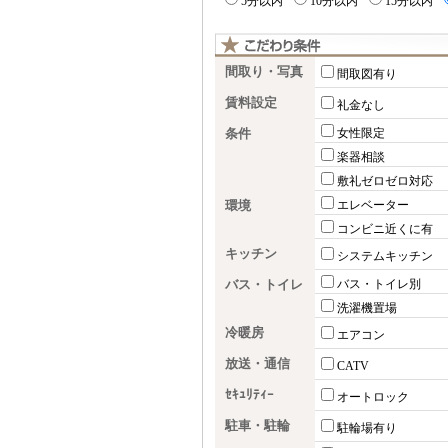
5分以内
10分以内
15分以内
間取り・写真
間取図有り
賃料設定
礼金なし
条件
女性限定
楽器相談
敷礼ゼロゼロ対応
環境
エレベーター
コンビニ近くに有
キッチン
システムキッチン
バス・トイレ
バス・トイレ別
洗濯機置場
冷暖房
エアコン
放送・通信
CATV
ｾｷｭﾘﾃｨｰ
オートロック
駐車・駐輪
駐輪場有り