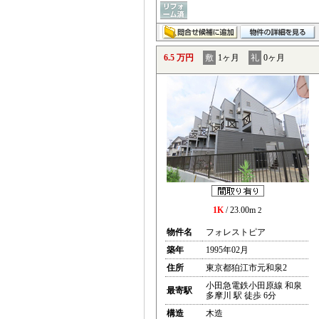
6.5 万円
敷
1ヶ月
礼
0ヶ月
1K
/ 23.00m
2
物件名
フォレストピア
築年
1995年02月
住所
東京都狛江市元和泉2
小田急電鉄小田原線 和泉
最寄駅
多摩川 駅 徒歩 6分
構造
木造