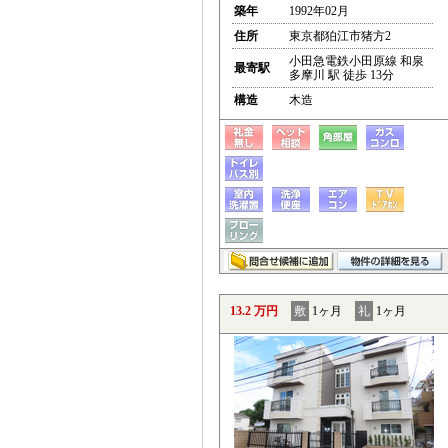
築年
1992年02月
住所
東京都狛江市猪方2
小田急電鉄小田原線 和泉
最寄駅
多摩川 駅 徒歩 13分
構造
木造
13.2 万円
敷
1ヶ月
礼
1ヶ月