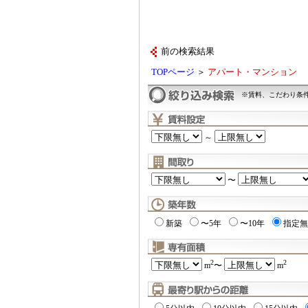
前の検索結果
TOPページ
＞
アパート・マンション
※賃料、こだわり条
～
〜
新築
〜5年
〜10年
指定無
2
2
m
〜
m