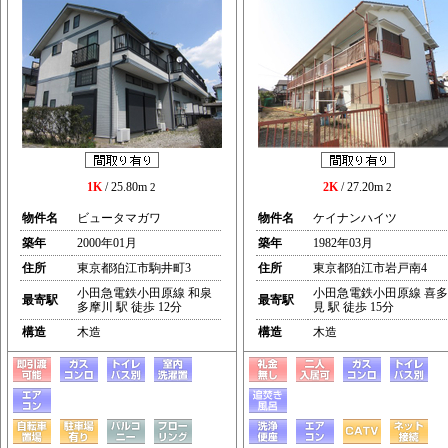
1K
/ 25.80m
2K
/ 27.20m
2
2
物件名
ビュータマガワ
物件名
ケイナンハイツ
築年
2000年01月
築年
1982年03月
住所
東京都狛江市駒井町3
住所
東京都狛江市岩戸南4
小田急電鉄小田原線 和泉
小田急電鉄小田原線 喜多
最寄駅
最寄駅
多摩川 駅 徒歩 12分
見 駅 徒歩 15分
構造
木造
構造
木造