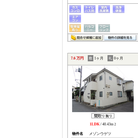
7.6 万円
敷
1ヶ月
礼
0ヶ月
1LDK
/ 40.43m
2
物件名
メゾンウゲツ