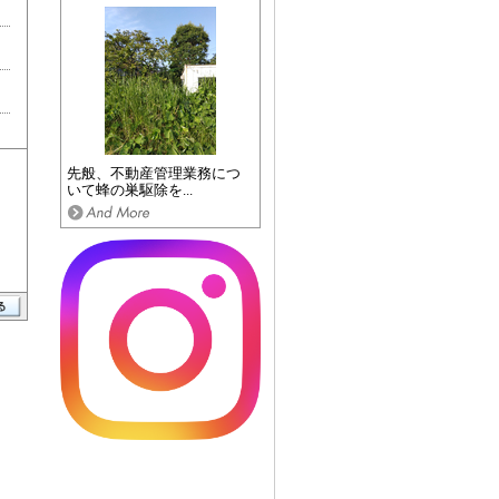
先般、不動産管理業務につ
いて蜂の巣駆除を...