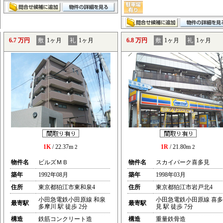
6.7 万円
敷
1ヶ月
礼
1ヶ月
6.8 万円
敷
1ヶ月
礼
1ヶ月
1K
/ 22.37m
1R
/ 21.80m
2
2
物件名
ビルズＭＢ
物件名
スカイパーク喜多見
築年
1992年08月
築年
1998年03月
住所
東京都狛江市東和泉4
住所
東京都狛江市岩戸北4
小田急電鉄小田原線 和泉
小田急電鉄小田原線 喜多
最寄駅
最寄駅
多摩川 駅 徒歩 2分
見 駅 徒歩 7分
構造
鉄筋コンクリート造
構造
重量鉄骨造