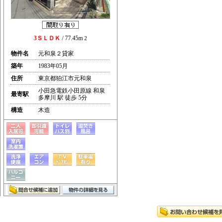
3ＳＬＤＫ
/ 77.45m
2
物件名
元和泉２貸家
築年
1983年05月
住所
東京都狛江市元和泉
小田急電鉄小田原線 和泉
最寄駅
多摩川 駅 徒歩 5分
構造
木造