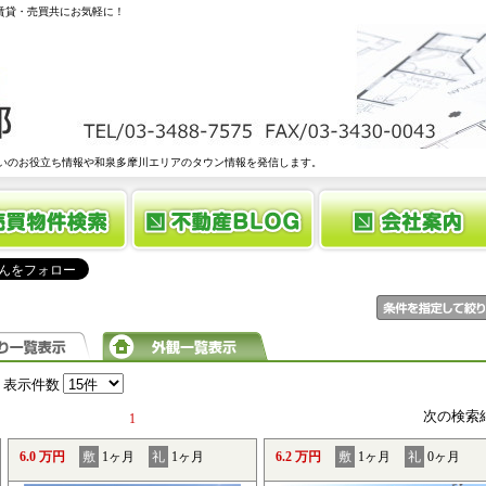
 賃貸・売買共にお気軽に！
いのお役立ち情報や和泉多摩川エリアのタウン情報を発信します。
表示件数
次の検索
1
6.0 万円
敷
1ヶ月
礼
1ヶ月
6.2 万円
敷
1ヶ月
礼
0ヶ月