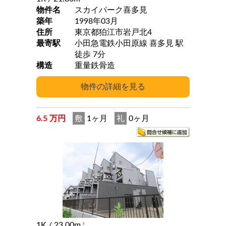
物件名
スカイパーク喜多見
築年
1998年03月
住所
東京都狛江市岩戸北4
最寄駅
小田急電鉄小田原線 喜多見 駅
徒歩 7分
構造
重量鉄骨造
6.5 万円
敷
1ヶ月
礼
0ヶ月
1K
/ 23.00m
2