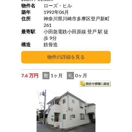
物件名
ローズ・ヒル
築年
1992年06月
住所
神奈川県川崎市多摩区登戸新町
261
最寄駅
小田急電鉄小田原線 登戸 駅 徒
歩 9分
構造
鉄骨造
7.6 万円
敷
1ヶ月
礼
0ヶ月