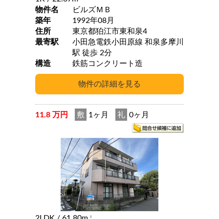
物件名
ビルズＭＢ
築年
1992年08月
住所
東京都狛江市東和泉4
最寄駅
小田急電鉄小田原線 和泉多摩川
駅 徒歩 2分
構造
鉄筋コンクリート造
11.8 万円
敷
1ヶ月
礼
0ヶ月
2LDK
/ 61.80m
2