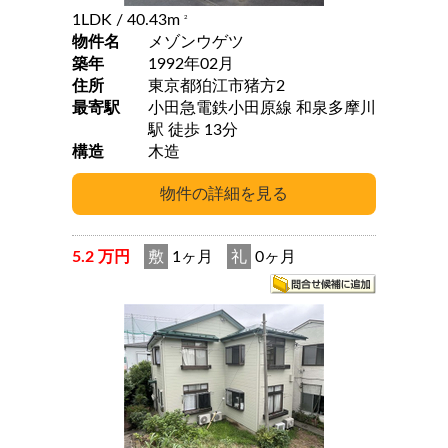
1LDK
/ 40.43m
2
物件名
メゾンウゲツ
築年
1992年02月
住所
東京都狛江市猪方2
最寄駅
小田急電鉄小田原線 和泉多摩川
駅 徒歩 13分
構造
木造
5.2 万円
敷
1ヶ月
礼
0ヶ月