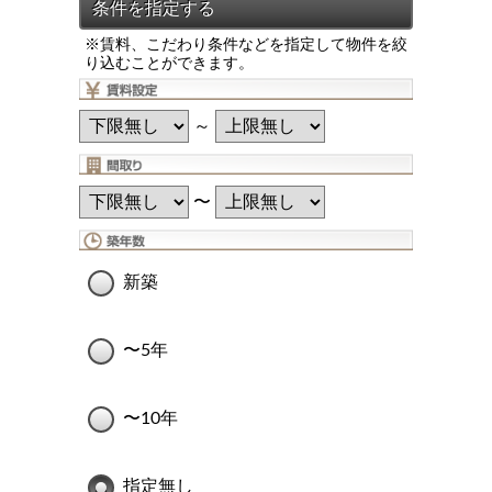
※賃料、こだわり条件などを指定して物件を絞
り込むことができます。
～
〜
新築
〜5年
〜10年
指定無し