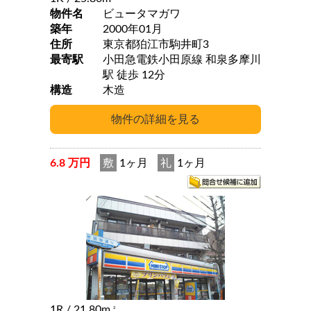
物件名
ビュータマガワ
築年
2000年01月
住所
東京都狛江市駒井町3
最寄駅
小田急電鉄小田原線 和泉多摩川
駅 徒歩 12分
構造
木造
6.8 万円
敷
1ヶ月
礼
1ヶ月
1R
/ 21.80m
2