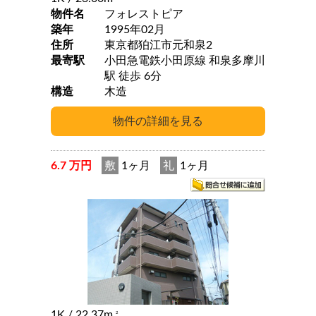
物件名
フォレストピア
築年
1995年02月
住所
東京都狛江市元和泉2
最寄駅
小田急電鉄小田原線 和泉多摩川
駅 徒歩 6分
構造
木造
6.7 万円
敷
1ヶ月
礼
1ヶ月
1K
/ 22.37m
2