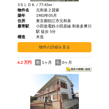
3ＳＬＤＫ
/ 77.45m
2
物件名
元和泉２貸家
築年
1983年05月
住所
東京都狛江市元和泉
最寄駅
小田急電鉄小田原線 和泉多摩川
駅 徒歩 5分
構造
木造
6.2 万円
敷
1ヶ月
礼
0ヶ月