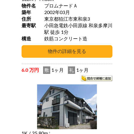
物件名
プロムナードＡ
築年
2002年03月
住所
東京都狛江市東和泉3
最寄駅
小田急電鉄小田原線 和泉多摩川
駅 徒歩 1分
構造
鉄筋コンクリート造
6.0 万円
敷
1ヶ月
礼
1ヶ月
1K
/ 25.80m
2