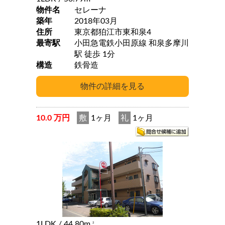
物件名
セレーナ
築年
2018年03月
住所
東京都狛江市東和泉4
最寄駅
小田急電鉄小田原線 和泉多摩川
駅 徒歩 1分
構造
鉄骨造
10.0 万円
敷
1ヶ月
礼
1ヶ月
1LDK
/ 44.80m
2