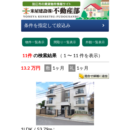
11件
の検索結果
（ 1 〜 11 件を表示）
13.2 万円
敷
1ヶ月
礼
1ヶ月
1LDK
/ 53.79m
2