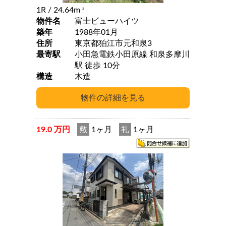
1R
/ 24.64m
2
物件名
富士ビューハイツ
築年
1988年01月
住所
東京都狛江市元和泉3
最寄駅
小田急電鉄小田原線 和泉多摩川
駅 徒歩 10分
構造
木造
19.0 万円
敷
1ヶ月
礼
1ヶ月