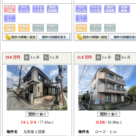
19.0 万円
敷
1ヶ月
礼
1ヶ月
11.8 万円
敷
1ヶ月
礼
0ヶ月
3ＳＬＤＫ
/ 77.45m
2LDK
/ 61.80m
2
2
物件名
元和泉２貸家
物件名
ローズ・ヒル