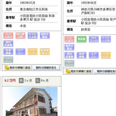
築年
1983年05月
築年
1992年06月
住所
東京都狛江市元和泉
神奈川県川崎市多摩区登
住所
戸新町261
小田急電鉄小田原線 和泉
最寄駅
多摩川 駅 徒歩 5分
小田急電鉄小田原線 登戸
最寄駅
駅 徒歩 9分
構造
木造
構造
鉄骨造
6.2 万円
敷
1ヶ月
礼
0ヶ月