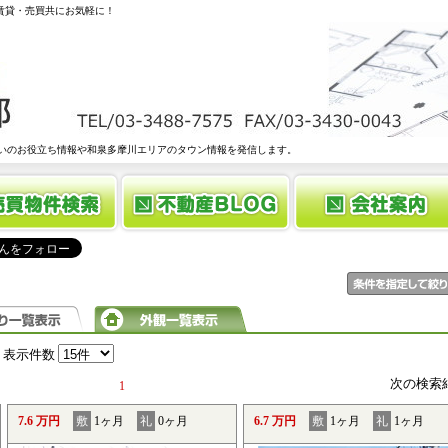
 賃貸・売買共にお気軽に！
いのお役立ち情報や和泉多摩川エリアのタウン情報を発信します。
表示件数
次の検索
1
7.6 万円
敷
1ヶ月
礼
0ヶ月
6.7 万円
敷
1ヶ月
礼
1ヶ月