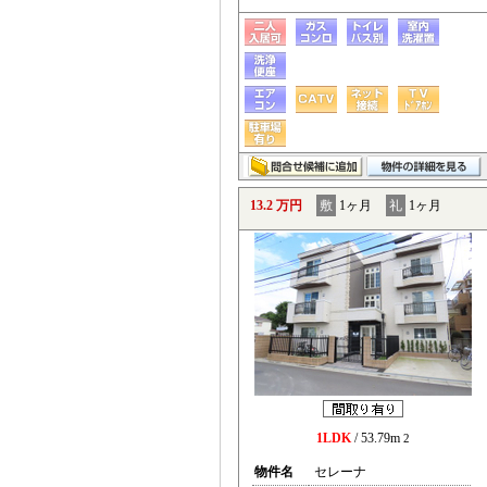
13.2 万円
敷
1ヶ月
礼
1ヶ月
1LDK
/ 53.79m
2
物件名
セレーナ