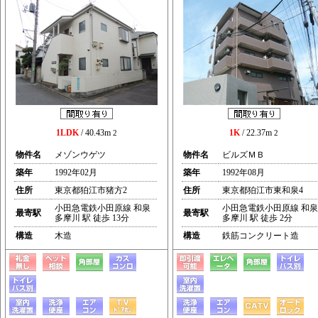
1LDK
/ 40.43m
1K
/ 22.37m
2
2
物件名
メゾンウゲツ
物件名
ビルズＭＢ
築年
1992年02月
築年
1992年08月
住所
東京都狛江市猪方2
住所
東京都狛江市東和泉4
小田急電鉄小田原線 和泉
小田急電鉄小田原線 和泉
最寄駅
最寄駅
多摩川 駅 徒歩 13分
多摩川 駅 徒歩 2分
構造
木造
構造
鉄筋コンクリート造