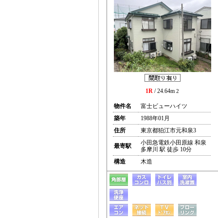
1R
/ 24.64m
2
物件名
富士ビューハイツ
築年
1988年01月
住所
東京都狛江市元和泉3
小田急電鉄小田原線 和泉
最寄駅
多摩川 駅 徒歩 10分
構造
木造