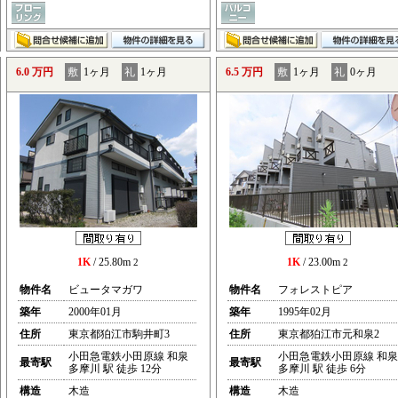
6.0 万円
敷
1ヶ月
礼
1ヶ月
6.5 万円
敷
1ヶ月
礼
0ヶ月
1K
/ 25.80m
1K
/ 23.00m
2
2
物件名
ビュータマガワ
物件名
フォレストピア
築年
2000年01月
築年
1995年02月
住所
東京都狛江市駒井町3
住所
東京都狛江市元和泉2
小田急電鉄小田原線 和泉
小田急電鉄小田原線 和泉
最寄駅
最寄駅
多摩川 駅 徒歩 12分
多摩川 駅 徒歩 6分
構造
木造
構造
木造