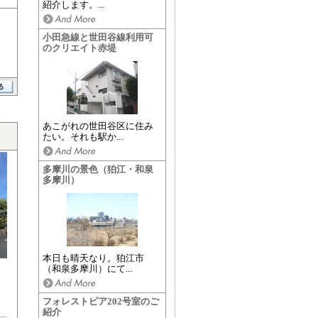
紹介します。...
小田急線と世田谷線利用可
のクリエイト赤堤
あこがれの世田谷区に住み
たい。それも駅か...
多摩川の景色（狛江・和泉
多摩川）
本日も晴天なり。狛江市
（和泉多摩川）にて...
フォレストピア202号室のご
紹介