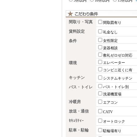
5分以内
10分以内
15分以内
間取り・写真
間取図有り
賃料設定
礼金なし
条件
女性限定
楽器相談
敷礼ゼロゼロ対応
環境
エレベーター
コンビニ近くに有
キッチン
システムキッチン
バス・トイレ
バス・トイレ別
洗濯機置場
冷暖房
エアコン
放送・通信
CATV
ｾｷｭﾘﾃｨｰ
オートロック
駐車・駐輪
駐輪場有り