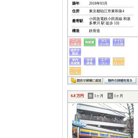
築年
2018年03月
住所
東京都狛江市東和泉4
小田急電鉄小田原線 和泉
最寄駅
多摩川 駅 徒歩 1分
構造
鉄骨造
6.8 万円
敷
1ヶ月
礼
1ヶ月