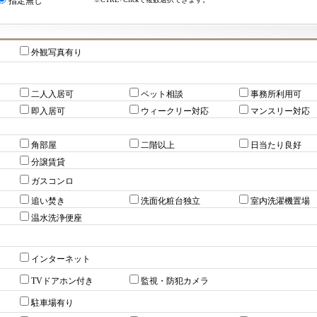
指定無し
外観写真有り
二人入居可
ペット相談
事務所利用可
即入居可
ウィークリー対応
マンスリー対応
角部屋
二階以上
日当たり良好
分譲賃貸
ガスコンロ
追い焚き
洗面化粧台独立
室内洗濯機置場
温水洗浄便座
インターネット
TVドアホン付き
監視・防犯カメラ
駐車場有り