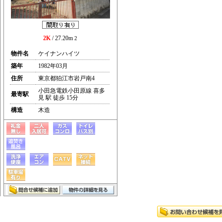
2K
/ 27.20m
2
物件名
ケイナンハイツ
築年
1982年03月
住所
東京都狛江市岩戸南4
小田急電鉄小田原線 喜多
最寄駅
見 駅 徒歩 15分
構造
木造