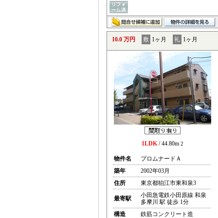
10.0 万円
敷
1ヶ月
礼
1ヶ月
1LDK
/ 44.80m
2
物件名
プロムナードＡ
築年
2002年03月
住所
東京都狛江市東和泉3
小田急電鉄小田原線 和泉
最寄駅
多摩川 駅 徒歩 1分
構造
鉄筋コンクリート造