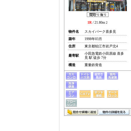
1R
/ 21.80m
2
物件名
スカイパーク喜多見
築年
1998年03月
住所
東京都狛江市岩戸北4
小田急電鉄小田原線 喜多
最寄駅
見 駅 徒歩 7分
構造
重量鉄骨造