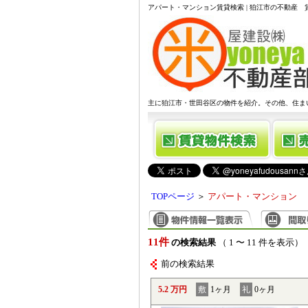
アパート・マンション賃貸検索 | 狛江市の不動産
主に狛江市・世田谷区の物件を紹介。その他、住ま
TOPページ
＞
アパート・マンション
11件
の検索結果
（ 1 〜 11 件を表示）
前の検索結果
5.2 万円
敷
1ヶ月
礼
0ヶ月