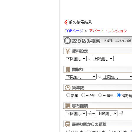
前の検索結果
TOPページ
＞
アパート・マンション
※賃料、こだわり条
～
〜
新築
〜5年
〜10年
指定無
2
2
m
〜
m