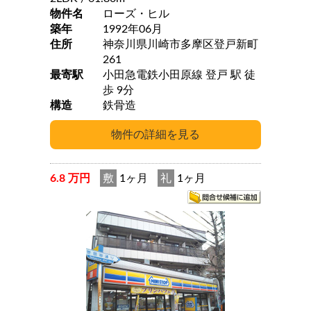
物件名
ローズ・ヒル
築年
1992年06月
住所
神奈川県川崎市多摩区登戸新町
261
最寄駅
小田急電鉄小田原線 登戸 駅 徒
歩 9分
構造
鉄骨造
6.8 万円
敷
1ヶ月
礼
1ヶ月