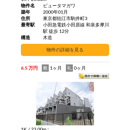
物件名
ビュータマガワ
築年
2000年01月
住所
東京都狛江市駒井町3
最寄駅
小田急電鉄小田原線 和泉多摩川
駅 徒歩 12分
構造
木造
6.5 万円
敷
1ヶ月
礼
0ヶ月
1K
/ 23.00m
2