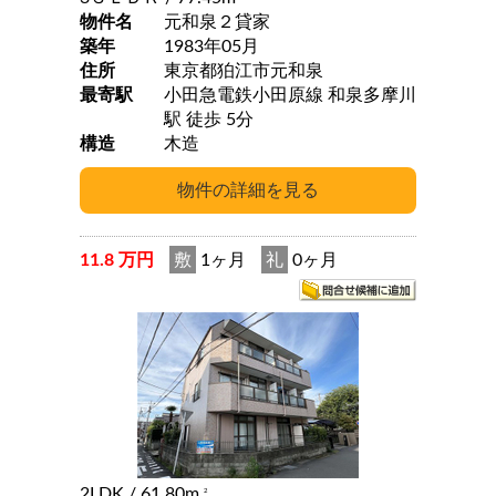
物件名
元和泉２貸家
築年
1983年05月
住所
東京都狛江市元和泉
最寄駅
小田急電鉄小田原線 和泉多摩川
駅 徒歩 5分
構造
木造
11.8 万円
敷
1ヶ月
礼
0ヶ月
2LDK
/ 61.80m
2