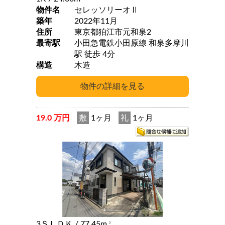
物件名
セレッソリーオⅡ
築年
2022年11月
住所
東京都狛江市元和泉2
最寄駅
小田急電鉄小田原線 和泉多摩川
駅 徒歩 4分
構造
木造
19.0 万円
敷
1ヶ月
礼
1ヶ月
3ＳＬＤＫ
/ 77.45m
2