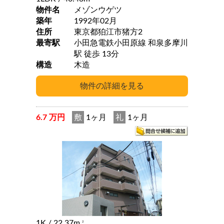
物件名
メゾンウゲツ
築年
1992年02月
住所
東京都狛江市猪方2
最寄駅
小田急電鉄小田原線 和泉多摩川
駅 徒歩 13分
構造
木造
6.7 万円
敷
1ヶ月
礼
1ヶ月
1K
/ 22.37m
2