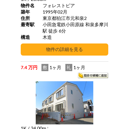
物件名
フォレストピア
築年
1995年02月
住所
東京都狛江市元和泉2
最寄駅
小田急電鉄小田原線 和泉多摩川
駅 徒歩 6分
構造
木造
7.4 万円
敷
1ヶ月
礼
1ヶ月
1K
/ 24.00m
2