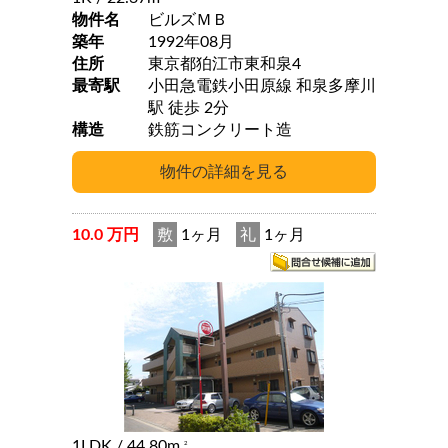
物件名
ビルズＭＢ
築年
1992年08月
住所
東京都狛江市東和泉4
最寄駅
小田急電鉄小田原線 和泉多摩川
駅 徒歩 2分
構造
鉄筋コンクリート造
10.0 万円
敷
1ヶ月
礼
1ヶ月
1LDK
/ 44.80m
2