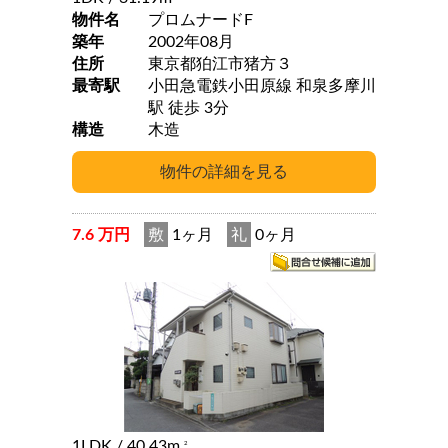
物件名
プロムナードF
築年
2002年08月
住所
東京都狛江市猪方３
最寄駅
小田急電鉄小田原線 和泉多摩川
駅 徒歩 3分
構造
木造
7.6 万円
敷
1ヶ月
礼
0ヶ月
1LDK
/ 40.43m
2