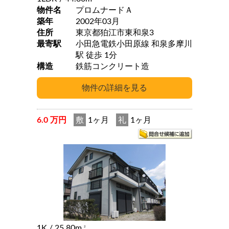
物件名
プロムナードＡ
築年
2002年03月
住所
東京都狛江市東和泉3
最寄駅
小田急電鉄小田原線 和泉多摩川
駅 徒歩 1分
構造
鉄筋コンクリート造
6.0 万円
敷
1ヶ月
礼
1ヶ月
1K
/ 25.80m
2