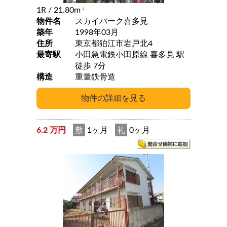
1R
/ 21.80m
2
物件名
スカイパーク喜多見
築年
1998年03月
住所
東京都狛江市岩戸北4
最寄駅
小田急電鉄小田原線 喜多見 駅
徒歩 7分
構造
重量鉄骨造
6.2 万円
敷
1ヶ月
礼
0ヶ月