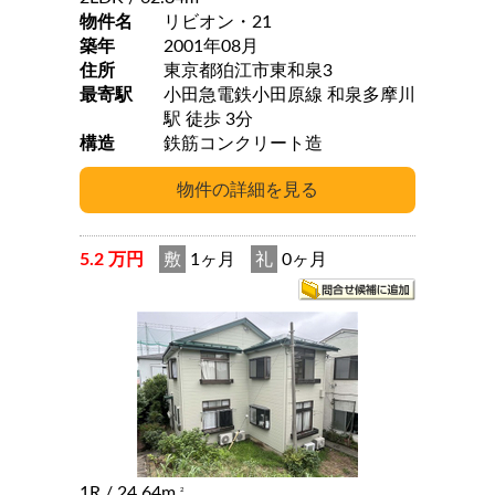
物件名
リビオン・21
築年
2001年08月
住所
東京都狛江市東和泉3
最寄駅
小田急電鉄小田原線 和泉多摩川
駅 徒歩 3分
構造
鉄筋コンクリート造
5.2 万円
敷
1ヶ月
礼
0ヶ月
1R
/ 24.64m
2