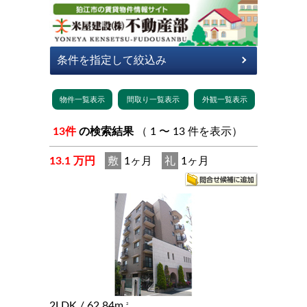
13件
の検索結果
（ 1 〜 13 件を表示）
13.1 万円
敷
1ヶ月
礼
1ヶ月
2LDK
/ 62.84m
2