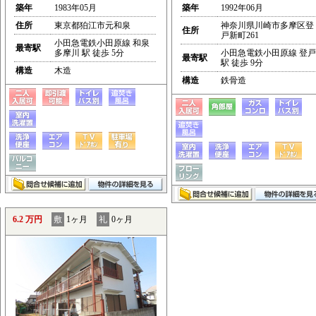
築年
1983年05月
築年
1992年06月
住所
東京都狛江市元和泉
神奈川県川崎市多摩区登
住所
戸新町261
小田急電鉄小田原線 和泉
最寄駅
多摩川 駅 徒歩 5分
小田急電鉄小田原線 登戸
最寄駅
駅 徒歩 9分
構造
木造
構造
鉄骨造
6.2 万円
敷
1ヶ月
礼
0ヶ月