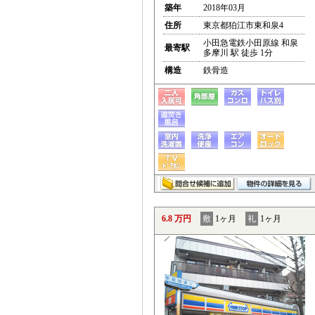
築年
2018年03月
住所
東京都狛江市東和泉4
小田急電鉄小田原線 和泉
最寄駅
多摩川 駅 徒歩 1分
構造
鉄骨造
6.8 万円
敷
1ヶ月
礼
1ヶ月