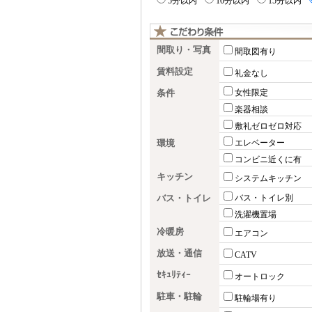
5分以内
10分以内
15分以内
間取り・写真
間取図有り
賃料設定
礼金なし
条件
女性限定
楽器相談
敷礼ゼロゼロ対応
環境
エレベーター
コンビニ近くに有
キッチン
システムキッチン
バス・トイレ
バス・トイレ別
洗濯機置場
冷暖房
エアコン
放送・通信
CATV
ｾｷｭﾘﾃｨｰ
オートロック
駐車・駐輪
駐輪場有り