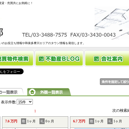
 賃貸・売買共にお気軽に！
いのお役立ち情報や和泉多摩川エリアのタウン情報を発信します。
表示件数
次の検索
1
7.6 万円
敷
1ヶ月
礼
0ヶ月
6.7 万円
敷
1ヶ月
礼
1ヶ月