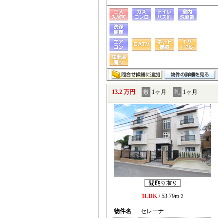
13.2 万円
敷
1ヶ月
礼
1ヶ月
1LDK
/ 53.79m
2
物件名
セレーナ