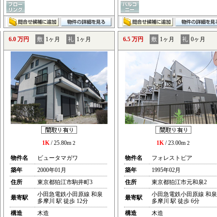
6.0 万円
敷
1ヶ月
礼
1ヶ月
6.5 万円
敷
1ヶ月
礼
0ヶ月
1K
/ 25.80m
1K
/ 23.00m
2
2
物件名
ビュータマガワ
物件名
フォレストピア
築年
2000年01月
築年
1995年02月
住所
東京都狛江市駒井町3
住所
東京都狛江市元和泉2
小田急電鉄小田原線 和泉
小田急電鉄小田原線 和泉
最寄駅
最寄駅
多摩川 駅 徒歩 12分
多摩川 駅 徒歩 6分
構造
木造
構造
木造