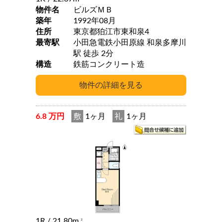
物件名
ビルズＭＢ
築年
1992年08月
住所
東京都狛江市東和泉4
最寄駅
小田急電鉄小田原線 和泉多摩川
駅 徒歩 2分
構造
鉄筋コンクリート造
6.8 万円
敷
1ヶ月
礼
1ヶ月
1R
/ 21.80m
2