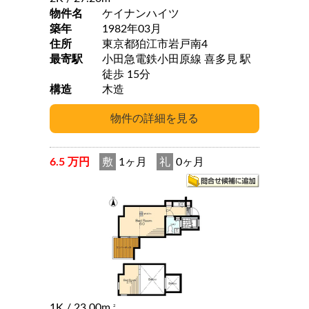
物件名
ケイナンハイツ
築年
1982年03月
住所
東京都狛江市岩戸南4
最寄駅
小田急電鉄小田原線 喜多見 駅
徒歩 15分
構造
木造
6.5 万円
敷
1ヶ月
礼
0ヶ月
1K
/ 23.00m
2