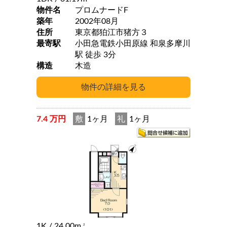
物件名
プロムナードF
築年
2002年08月
住所
東京都狛江市猪方３
最寄駅
小田急電鉄小田原線 和泉多摩川
駅 徒歩 3分
構造
木造
7.4 万円
敷
1ヶ月
礼
1ヶ月
1K
/ 24.00m
2