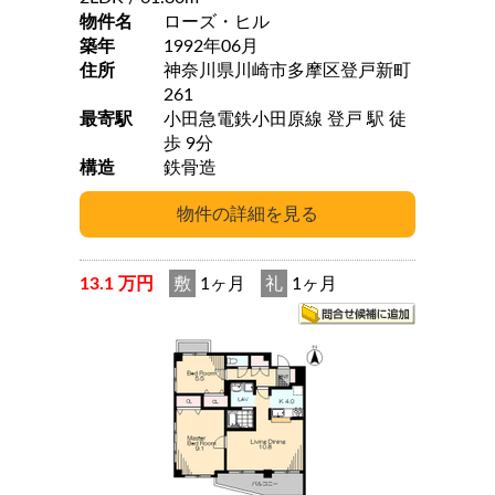
物件名
ローズ・ヒル
築年
1992年06月
住所
神奈川県川崎市多摩区登戸新町
261
最寄駅
小田急電鉄小田原線 登戸 駅 徒
歩 9分
構造
鉄骨造
13.1 万円
敷
1ヶ月
礼
1ヶ月