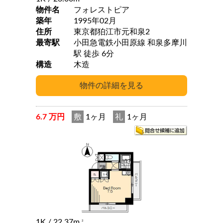
物件名
フォレストピア
築年
1995年02月
住所
東京都狛江市元和泉2
最寄駅
小田急電鉄小田原線 和泉多摩川
駅 徒歩 6分
構造
木造
6.7 万円
敷
1ヶ月
礼
1ヶ月
1K
/ 22.37m
2