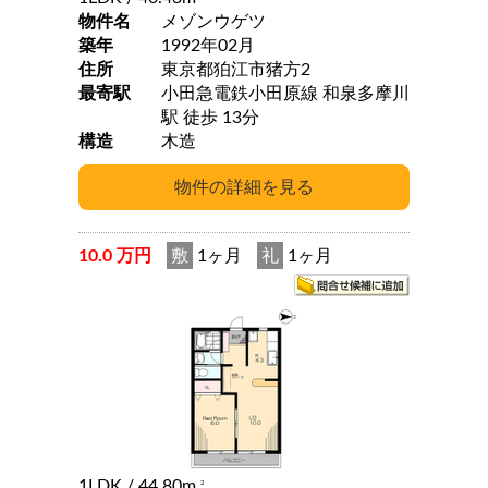
物件名
メゾンウゲツ
築年
1992年02月
住所
東京都狛江市猪方2
最寄駅
小田急電鉄小田原線 和泉多摩川
駅 徒歩 13分
構造
木造
10.0 万円
敷
1ヶ月
礼
1ヶ月
1LDK
/ 44.80m
2