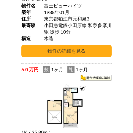
物件名
富士ビューハイツ
築年
1988年01月
住所
東京都狛江市元和泉3
最寄駅
小田急電鉄小田原線 和泉多摩川
駅 徒歩 10分
構造
木造
6.0 万円
敷
1ヶ月
礼
1ヶ月
1K
/ 25.80m
2