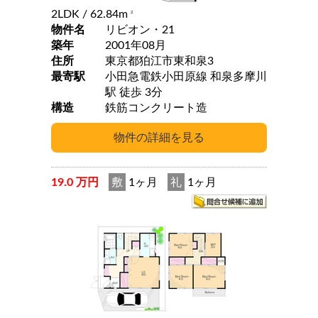
2LDK
/ 62.84m
2
物件名
リビオン・21
築年
2001年08月
住所
東京都狛江市東和泉3
最寄駅
小田急電鉄小田原線 和泉多摩川
駅 徒歩 3分
構造
鉄筋コンクリート造
19.0 万円
敷
1ヶ月
礼
1ヶ月