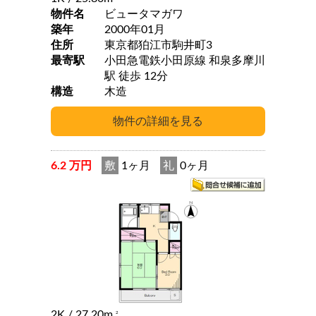
物件名
ビュータマガワ
築年
2000年01月
住所
東京都狛江市駒井町3
最寄駅
小田急電鉄小田原線 和泉多摩川
駅 徒歩 12分
構造
木造
6.2 万円
敷
1ヶ月
礼
0ヶ月
2K
/ 27.20m
2