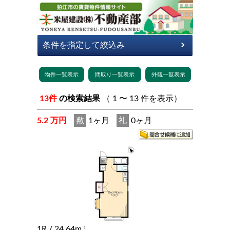
13件
の検索結果
（ 1 〜 13 件を表示）
5.2 万円
敷
1ヶ月
礼
0ヶ月
1R
/ 24.64m
2