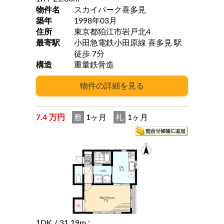
物件名
スカイパーク喜多見
築年
1998年03月
住所
東京都狛江市岩戸北4
最寄駅
小田急電鉄小田原線 喜多見 駅
徒歩 7分
構造
重量鉄骨造
7.4 万円
敷
1ヶ月
礼
1ヶ月
1DK
/ 31.19m
2