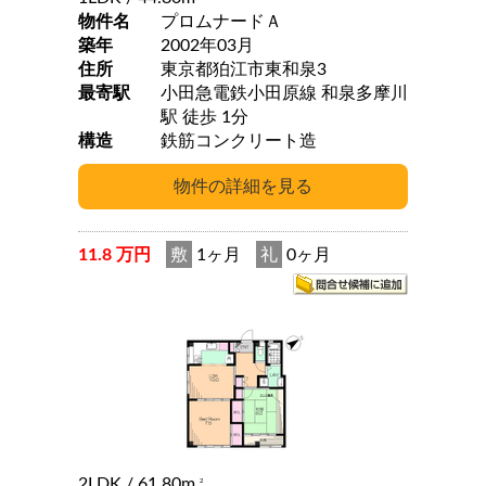
物件名
プロムナードＡ
築年
2002年03月
住所
東京都狛江市東和泉3
最寄駅
小田急電鉄小田原線 和泉多摩川
駅 徒歩 1分
構造
鉄筋コンクリート造
11.8 万円
敷
1ヶ月
礼
0ヶ月
2LDK
/ 61.80m
2