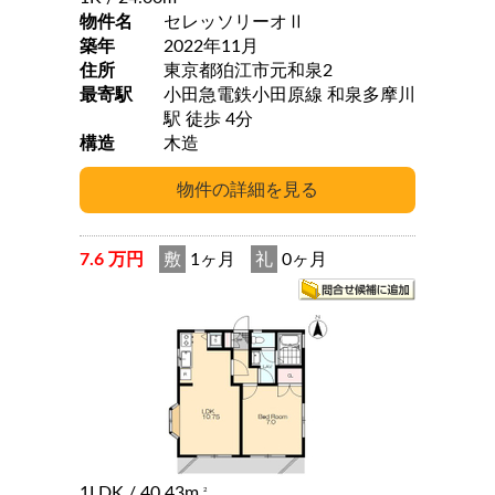
物件名
セレッソリーオⅡ
築年
2022年11月
住所
東京都狛江市元和泉2
最寄駅
小田急電鉄小田原線 和泉多摩川
駅 徒歩 4分
構造
木造
7.6 万円
敷
1ヶ月
礼
0ヶ月
1LDK
/ 40.43m
2