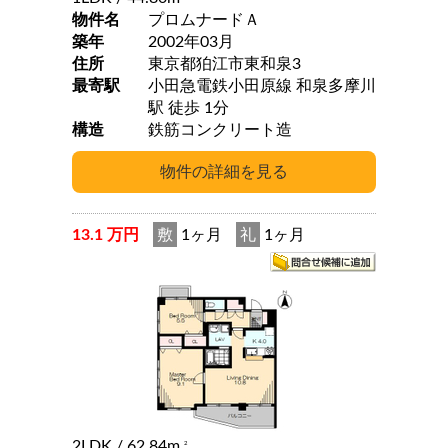
物件名
プロムナードＡ
築年
2002年03月
住所
東京都狛江市東和泉3
最寄駅
小田急電鉄小田原線 和泉多摩川
駅 徒歩 1分
構造
鉄筋コンクリート造
13.1 万円
敷
1ヶ月
礼
1ヶ月
2LDK
/ 62.84m
2