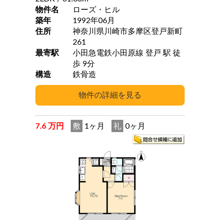
物件名
ローズ・ヒル
築年
1992年06月
住所
神奈川県川崎市多摩区登戸新町
261
最寄駅
小田急電鉄小田原線 登戸 駅 徒
歩 9分
構造
鉄骨造
7.6 万円
敷
1ヶ月
礼
0ヶ月