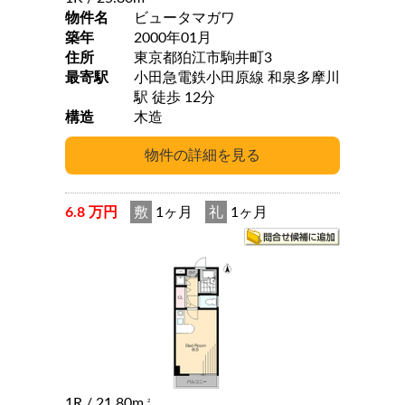
物件名
ビュータマガワ
築年
2000年01月
住所
東京都狛江市駒井町3
最寄駅
小田急電鉄小田原線 和泉多摩川
駅 徒歩 12分
構造
木造
6.8 万円
敷
1ヶ月
礼
1ヶ月
1R
/ 21.80m
2