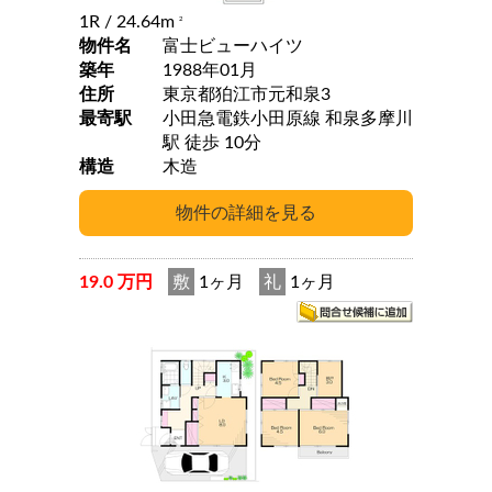
1R
/ 24.64m
2
物件名
富士ビューハイツ
築年
1988年01月
住所
東京都狛江市元和泉3
最寄駅
小田急電鉄小田原線 和泉多摩川
駅 徒歩 10分
構造
木造
19.0 万円
敷
1ヶ月
礼
1ヶ月