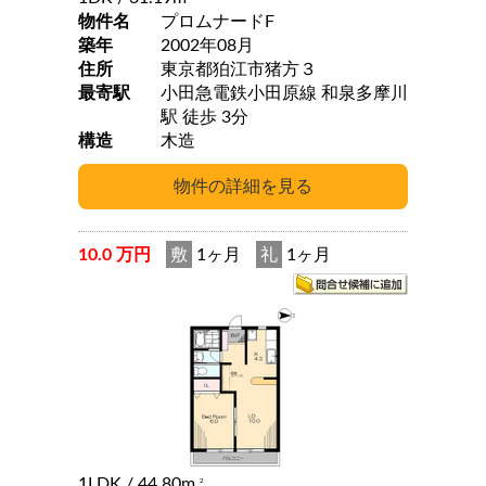
物件名
プロムナードF
築年
2002年08月
住所
東京都狛江市猪方３
最寄駅
小田急電鉄小田原線 和泉多摩川
駅 徒歩 3分
構造
木造
10.0 万円
敷
1ヶ月
礼
1ヶ月
1LDK
/ 44.80m
2