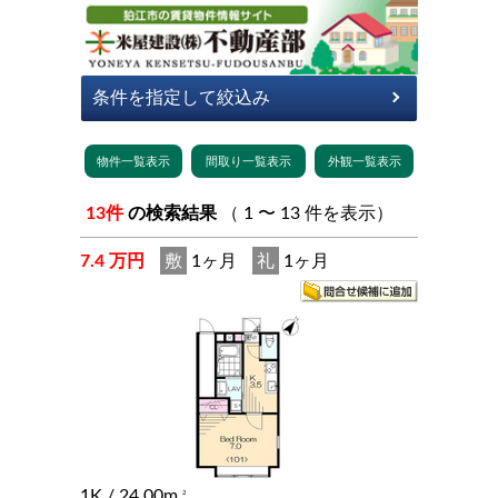
13件
の検索結果
（ 1 〜 13 件を表示）
7.4 万円
敷
1ヶ月
礼
1ヶ月
1K
/ 24.00m
2