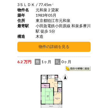
3ＳＬＤＫ
/ 77.45m
2
物件名
元和泉２貸家
築年
1983年05月
住所
東京都狛江市元和泉
最寄駅
小田急電鉄小田原線 和泉多摩川
駅 徒歩 5分
構造
木造
6.2 万円
敷
1ヶ月
礼
0ヶ月