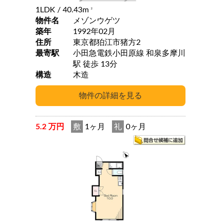
1LDK
/ 40.43m
2
物件名
メゾンウゲツ
築年
1992年02月
住所
東京都狛江市猪方2
最寄駅
小田急電鉄小田原線 和泉多摩川
駅 徒歩 13分
構造
木造
5.2 万円
敷
1ヶ月
礼
0ヶ月