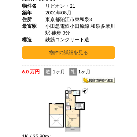
物件名
リビオン・21
築年
2001年08月
住所
東京都狛江市東和泉3
最寄駅
小田急電鉄小田原線 和泉多摩川
駅 徒歩 3分
構造
鉄筋コンクリート造
6.0 万円
敷
1ヶ月
礼
1ヶ月
1K
/ 25.80m
2