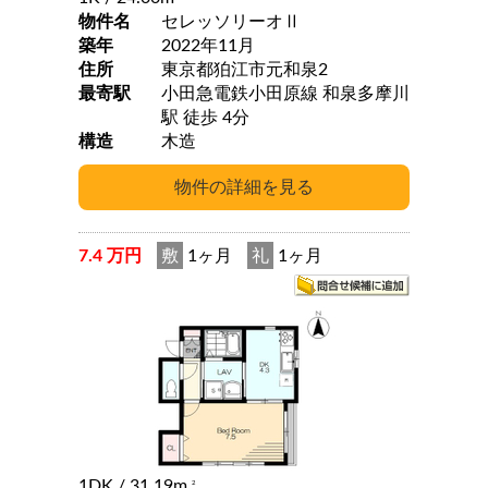
物件名
セレッソリーオⅡ
築年
2022年11月
住所
東京都狛江市元和泉2
最寄駅
小田急電鉄小田原線 和泉多摩川
駅 徒歩 4分
構造
木造
7.4 万円
敷
1ヶ月
礼
1ヶ月
1DK
/ 31.19m
2