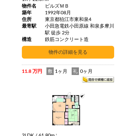
物件名
ビルズＭＢ
築年
1992年08月
住所
東京都狛江市東和泉4
最寄駅
小田急電鉄小田原線 和泉多摩川
駅 徒歩 2分
構造
鉄筋コンクリート造
11.8 万円
敷
1ヶ月
礼
0ヶ月
2LDK
/ 61.80m
2