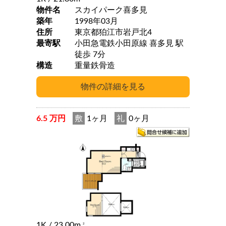
物件名
スカイパーク喜多見
築年
1998年03月
住所
東京都狛江市岩戸北4
最寄駅
小田急電鉄小田原線 喜多見 駅
徒歩 7分
構造
重量鉄骨造
6.5 万円
敷
1ヶ月
礼
0ヶ月
1K
/ 23.00m
2