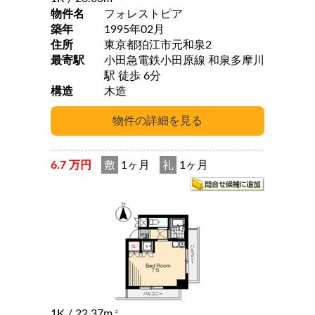
物件名
フォレストピア
築年
1995年02月
住所
東京都狛江市元和泉2
最寄駅
小田急電鉄小田原線 和泉多摩川
駅 徒歩 6分
構造
木造
6.7 万円
敷
1ヶ月
礼
1ヶ月
1K
/ 22.37m
2