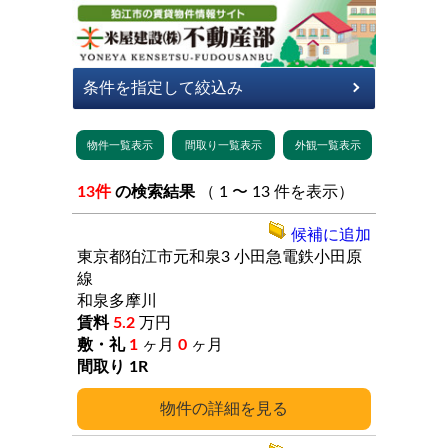
13件
の検索結果
（ 1 〜 13 件を表示）
候補に追加
東京都狛江市元和泉3
小田急電鉄小田原
線
和泉多摩川
5.2
万円
1
ヶ月
0
ヶ月
1R
詳細