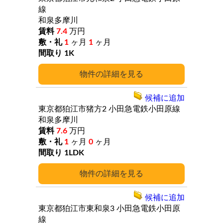
線
和泉多摩川
7.4
万円
1
ヶ月
1
ヶ月
1K
詳細
候補に追加
東京都狛江市猪方2
小田急電鉄小田原線
和泉多摩川
7.6
万円
1
ヶ月
0
ヶ月
1LDK
詳細
候補に追加
東京都狛江市東和泉3
小田急電鉄小田原
線