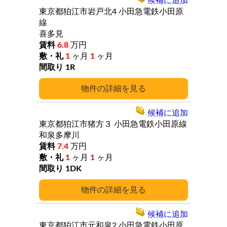
候補に追加
東京都狛江市岩戸北4
小田急電鉄小田原
線
喜多見
6.8
万円
1
ヶ月
1
ヶ月
1R
詳細
候補に追加
東京都狛江市猪方３
小田急電鉄小田原線
和泉多摩川
7.4
万円
1
ヶ月
1
ヶ月
1DK
詳細
候補に追加
東京都狛江市元和泉2
小田急電鉄小田原