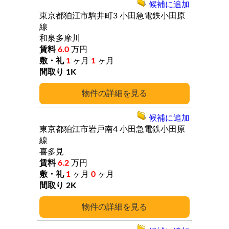
候補に追加
東京都狛江市駒井町3
小田急電鉄小田原
線
和泉多摩川
6.0
万円
1
ヶ月
1
ヶ月
1K
詳細
候補に追加
東京都狛江市岩戸南4
小田急電鉄小田原
線
喜多見
6.2
万円
1
ヶ月
0
ヶ月
2K
詳細