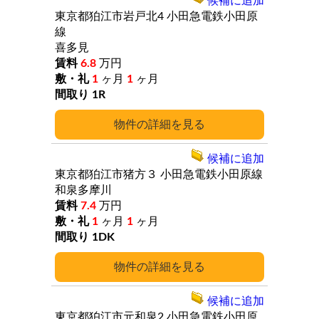
候補に追加
東京都狛江市岩戸北4
小田急電鉄小田原
線
喜多見
6.8
万円
1
ヶ月
1
ヶ月
1R
詳細
候補に追加
東京都狛江市猪方３
小田急電鉄小田原線
和泉多摩川
7.4
万円
1
ヶ月
1
ヶ月
1DK
詳細
候補に追加
東京都狛江市元和泉2
小田急電鉄小田原