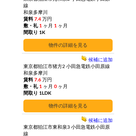
線
和泉多摩川
7.4
万円
1
ヶ月
1
ヶ月
1K
詳細
候補に追加
東京都狛江市猪方2
小田急電鉄小田原線
和泉多摩川
7.6
万円
1
ヶ月
0
ヶ月
1LDK
詳細
候補に追加
東京都狛江市東和泉3
小田急電鉄小田原
線