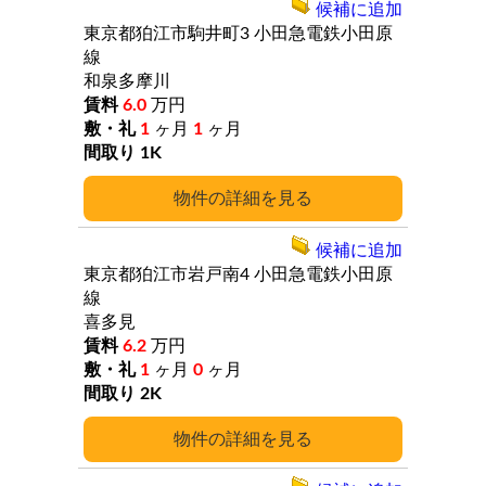
候補に追加
東京都狛江市駒井町3
小田急電鉄小田原
線
和泉多摩川
6.0
万円
1
ヶ月
1
ヶ月
1K
詳細
候補に追加
東京都狛江市岩戸南4
小田急電鉄小田原
線
喜多見
6.2
万円
1
ヶ月
0
ヶ月
2K
詳細