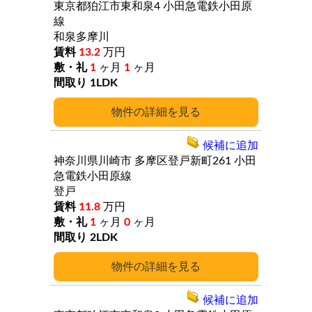
東京都狛江市東和泉4
小田急電鉄小田原
線
和泉多摩川
13.2
万円
1
ヶ月
1
ヶ月
1LDK
詳細
候補に追加
神奈川県川崎市
多摩区登戸新町261
小田
急電鉄小田原線
登戸
11.8
万円
1
ヶ月
0
ヶ月
2LDK
詳細
候補に追加