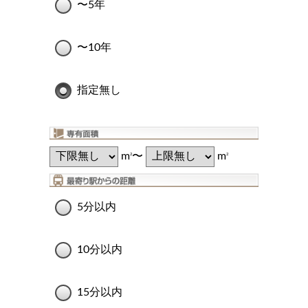
〜5年
〜10年
指定無し
m
〜
m
2
2
5分以内
10分以内
15分以内