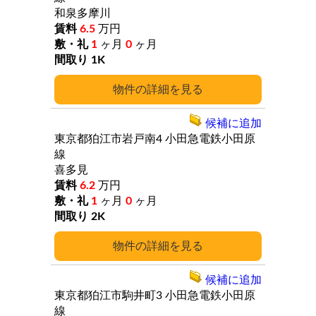
和泉多摩川
6.5
万円
1
ヶ月
0
ヶ月
1K
詳細
候補に追加
東京都狛江市岩戸南4
小田急電鉄小田原
線
喜多見
6.2
万円
1
ヶ月
0
ヶ月
2K
詳細
候補に追加
東京都狛江市駒井町3
小田急電鉄小田原
線