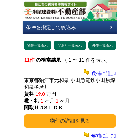
11件
の検索結果
（ 1 〜 11 件を表示）
候補に追加
東京都狛江市元和泉
小田急電鉄小田原線
和泉多摩川
19.0
万円
1
ヶ月
1
ヶ月
3ＳＬＤＫ
詳細
候補に追加