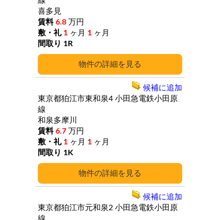
線
喜多見
6.8
万円
1
ヶ月
1
ヶ月
1R
詳細
候補に追加
東京都狛江市東和泉4
小田急電鉄小田原
線
和泉多摩川
6.7
万円
1
ヶ月
1
ヶ月
1K
詳細
候補に追加
東京都狛江市元和泉2
小田急電鉄小田原
線