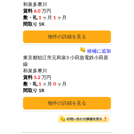
和泉多摩川
6.0
万円
1
ヶ月
1
ヶ月
1K
詳細
候補に追加
東京都狛江市元和泉3
小田急電鉄小田原
線
和泉多摩川
5.2
万円
1
ヶ月
0
ヶ月
1R
詳細