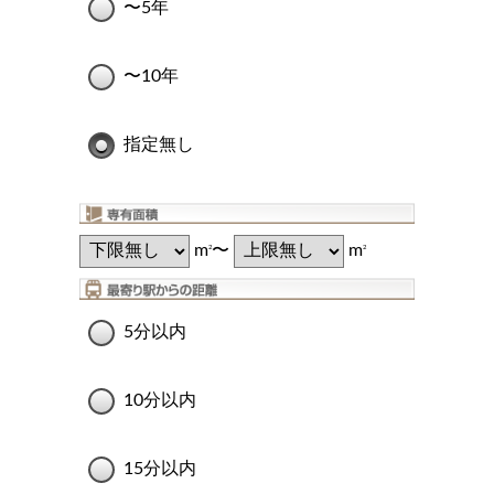
〜5年
〜10年
指定無し
m
〜
m
2
2
5分以内
10分以内
15分以内