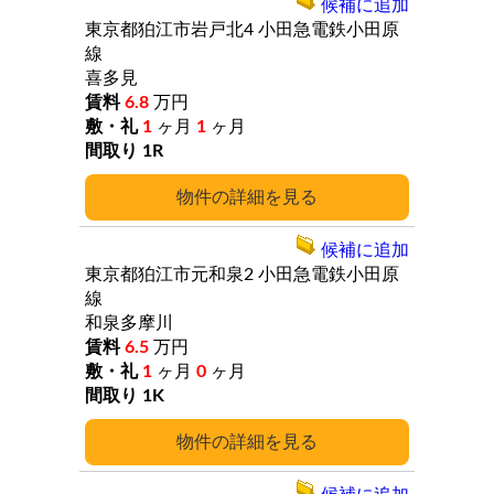
候補に追加
東京都狛江市岩戸北4
小田急電鉄小田原
線
喜多見
6.8
万円
1
ヶ月
1
ヶ月
1R
詳細
候補に追加
東京都狛江市元和泉2
小田急電鉄小田原
線
和泉多摩川
6.5
万円
1
ヶ月
0
ヶ月
1K
詳細