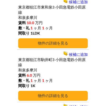
候補に追加
東京都狛江市東和泉3
小田急電鉄小田原
線
和泉多摩川
10.0
万円
1
ヶ月
1
ヶ月
1LDK
詳細
候補に追加
東京都狛江市駒井町3
小田急電鉄小田原
線
和泉多摩川
6.0
万円
1
ヶ月
1
ヶ月
1K
詳細