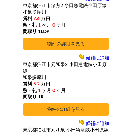
東京都狛江市猪方2
小田急電鉄小田原線
和泉多摩川
7.6
万円
1
ヶ月
0
ヶ月
1LDK
詳細
候補に追加
東京都狛江市元和泉3
小田急電鉄小田原
線
和泉多摩川
5.2
万円
1
ヶ月
0
ヶ月
1R
詳細
候補に追加
東京都狛江市元和泉
小田急電鉄小田原線