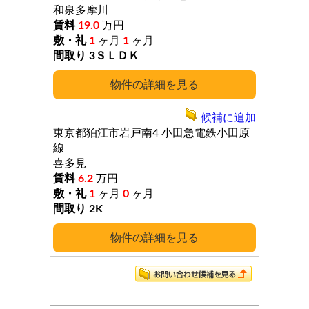
和泉多摩川
19.0
万円
1
ヶ月
1
ヶ月
3ＳＬＤＫ
詳細
候補に追加
東京都狛江市岩戸南4
小田急電鉄小田原
線
喜多見
6.2
万円
1
ヶ月
0
ヶ月
2K
詳細