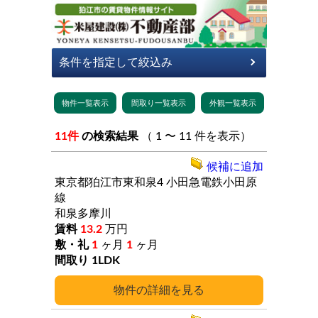
11件
の検索結果
（ 1 〜 11 件を表示）
候補に追加
東京都狛江市東和泉4
小田急電鉄小田原
線
和泉多摩川
13.2
万円
1
ヶ月
1
ヶ月
1LDK
詳細