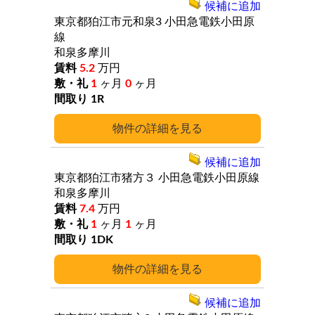
候補に追加
東京都狛江市元和泉3
小田急電鉄小田原
線
和泉多摩川
5.2
万円
1
ヶ月
0
ヶ月
1R
詳細
候補に追加
東京都狛江市猪方３
小田急電鉄小田原線
和泉多摩川
7.4
万円
1
ヶ月
1
ヶ月
1DK
詳細
候補に追加