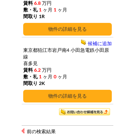
6.8
万円
1
ヶ月
1
ヶ月
1R
詳細
候補に追加
東京都狛江市岩戸南4
小田急電鉄小田原
線
喜多見
6.2
万円
1
ヶ月
0
ヶ月
2K
詳細
前の検索結果