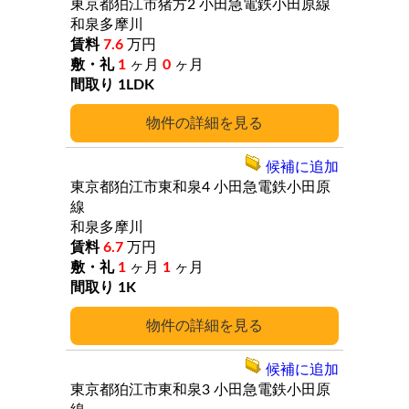
東京都狛江市猪方2
小田急電鉄小田原線
和泉多摩川
7.6
万円
1
ヶ月
0
ヶ月
1LDK
詳細
候補に追加
東京都狛江市東和泉4
小田急電鉄小田原
線
和泉多摩川
6.7
万円
1
ヶ月
1
ヶ月
1K
詳細
候補に追加
東京都狛江市東和泉3
小田急電鉄小田原