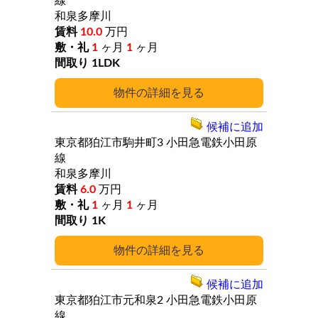
線
和泉多摩川
10.0
万円
1
ヶ月
1
ヶ月
1LDK
詳細
候補に追加
東京都狛江市駒井町3
小田急電鉄小田原
線
和泉多摩川
6.0
万円
1
ヶ月
1
ヶ月
1K
詳細
候補に追加
東京都狛江市元和泉2
小田急電鉄小田原
線