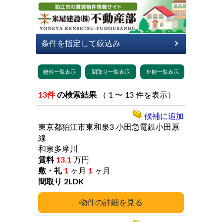
13件
の検索結果
（ 1 〜 13 件を表示）
候補に追加
東京都狛江市東和泉3
小田急電鉄小田原
線
和泉多摩川
13.1
万円
1
ヶ月
1
ヶ月
2LDK
詳細