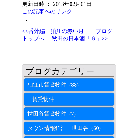
更新日時 ： 2013年02月01日
|
この記事へのリンク
：
<<番外編 狛江の赤い月
|
ブログ
トップへ
|
秋田の日本酒「６」>>
狛江市賃貸物件 (88)
賃貸物件
世田谷賃貸物件 (7)
タウン情報狛江・世田谷 (60)