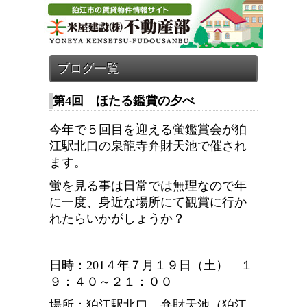
第4回 ほたる鑑賞の夕べ
今年で５回目を迎える蛍鑑賞会が狛
江駅北口の泉龍寺弁財天池で催され
ます。
蛍を見る事は日常では無理なので年
に一度、身近な場所にて観賞に行か
れたらいかがしょうか？
日時：201４年７月１９日（土） １
９：４０～２１：００
場所：狛江駅北口 弁財天池（狛江